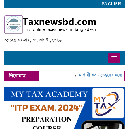
ENGLISH
০৯:২৬ শুক্রবার, ০৭ আগস্ট ,২০২৬
Toggle
naviga
→
আগামী ৩০ নভেম্বরের মধ্যে বিআই
শিরোনাম