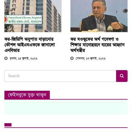
কর-জিডিপি অনুপাত বাড়ানোর
কর মওকুফের অর্থ গবেষণা ও
কৌশল আইএমএফকে জানালো
শিক্ষার মানোন্নয়নে ব্যয়ের আহ্বান
এনবিআর
অর্থমন্ত্রীর
বুধবার, ১৫ জুলাই, ২০২৬
সোমবার, ১৩ জুলাই, ২০২৬
ফেইসবুকে যুক্ত থাকুন