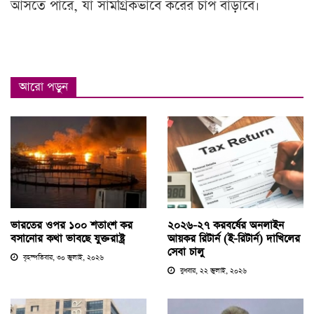
আসতে পারে, যা সামগ্রিকভাবে করের চাপ বাড়াবে।
আরো পড়ুন
ভারতের ওপর ১০০ শতাংশ কর
২০২৬-২৭ করবর্ষের অনলাইন
বসানোর কথা ভাবছে যুক্তরাষ্ট্র
আয়কর রিটার্ন (ই-রিটার্ন) দাখিলের
সেবা চালু
বৃহস্পতিবার, ৩০ জুলাই, ২০২৬
বুধবার, ২২ জুলাই, ২০২৬