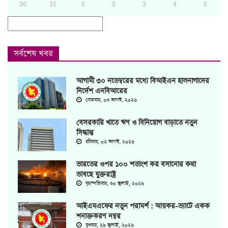
30
31
1
2
3
4
5
সর্বশেষ খবর
আগামী ৩০ নভেম্বরের মধ্যে বিআইএন হালনাগাদের
নির্দেশ এনবিআরের
সোমবার, ০৩ আগস্ট, ২০২৬
বেসরকারি খাতে ঋণ ও বিনিয়োগ বাড়াতে নতুন
সিদ্ধান্ত
রবিবার, ০২ আগস্ট, ২০২৬
ভারতের ওপর ১০০ শতাংশ কর বসানোর কথা
ভাবছে যুক্তরাষ্ট্র
বৃহস্পতিবার, ৩০ জুলাই, ২০২৬
আইএমএফের নতুন পরামর্শ : আয়কর-ভ্যাটে একক
শনাক্তকরণ নম্বর
বুধবার, ২৯ জুলাই, ২০২৬