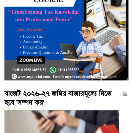
বাজেট ২০২৬-২৭ জমির বাজারমূল্যে দিতে
হবে 'সম্পদ কর'