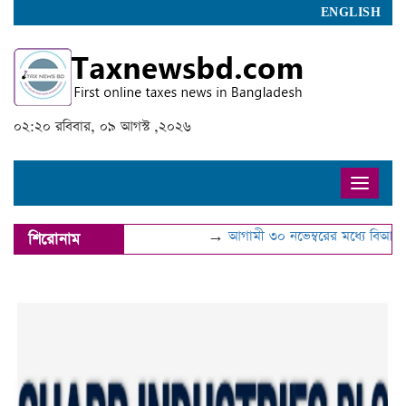
ENGLISH
০২:২০ রবিবার, ০৯ আগস্ট ,২০২৬
Toggle
naviga
→
আগামী ৩০ নভেম্বরের মধ্যে বিআইএন হ
শিরোনাম