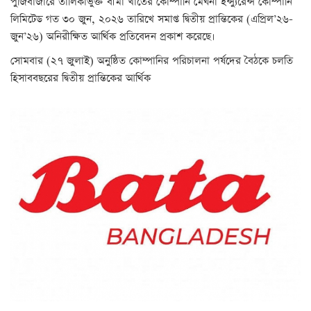
পুঁজিবাজারে তালিকাভুক্ত বীমা খাতের কোম্পানি মেঘনা ইন্স্যুরেন্স কোম্পানি
লিমিটেড গত ৩০ জুন, ২০২৬ তারিখে সমাপ্ত দ্বিতীয় প্রান্তিকের (এপ্রিল’২৬-
জুন’২৬) অনিরীক্ষিত আর্থিক প্রতিবেদন প্রকাশ করেছে।
সোমবার (২৭ জুলাই) অনুষ্ঠিত কোম্পানির পরিচালনা পর্ষদের বৈঠকে চলতি
হিসাববছরের দ্বিতীয় প্রান্তিকের আর্থিক