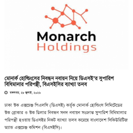
মোনার্ক হোল্ডিংসের নিবন্ধন নবায়ন নিয়ে ডিএসই’র সুপারিশ
বিধিমালার পরিপন্থী, বিএসইসির ব্যাখ্যা তলব
মঙ্গলবার, ২৮ জুলাই, ২০২৬
ঢাকা স্টক এক্সচেঞ্জ পিএলসি (ডিএসই) কর্তৃক মোনার্ক হোল্ডিংস লিমিটেডের
স্টক ব্রোকার ও স্টক ডিলার নিবন্ধন সনদ নবায়ন সংক্রান্ত সুপারিশ বিধিমালার
পরিপন্থী হওয়ায় ডিএসইর নিকট ব্যাখ্যা তলব করেছে বাংলাদেশ সিকিউরিটিজ
অ্যান্ড এক্সচেঞ্জ কমিশন (বিএসইসি)।