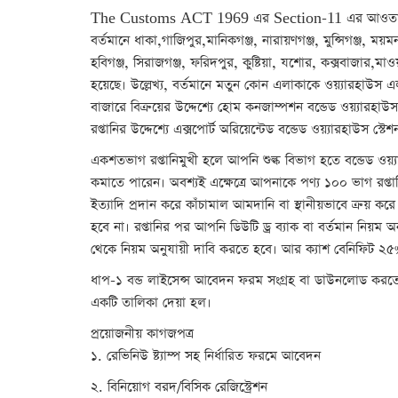
The Customs ACT 1969 এর Section-11 এর আওতায় জাতীয়
বর্তমানে ধাকা,গাজিপুর,মানিকগঞ্জ, নারায়ণগঞ্জ, মুন্সিগঞ্জ, ম
হবিগঞ্জ, সিরাজগঞ্জ, ফরিদপুর, কুষ্টিয়া, যশোর, কক্সবাজার,মাও
হয়েছে। উল্লেখ্য, বর্তমানে মতুন কোন এলাকাকে ওয়্যারহাউস এ
বাজারে বিক্রয়ের উদ্দেশ্যে হোম কনজাম্পশন বন্ডেড ওয়্যারহাউস
রপ্তানির উদ্দেশ্যে এক্সপোর্ট অরিয়েন্টেড বন্ডেড ওয়্যারহাউস স্
একশতভাগ রপ্তানিমুখী হলে আপনি শুল্ক বিভাগ হতে বন্ডেড ওয়্য
কমাতে পারেন। অবশ্যই এক্ষেত্রে আপনাকে পণ্য ১০০ ভাগ রপ্তান
ইত্যাদি প্রদান করে কাঁচামাল আমদানি বা স্থানীয়ভাবে ক্রয় ক
হবে না। রপ্তানির পর আপনি ডিউটি ড্র ব্যাক বা বর্তমান নিয়
থেকে নিয়ম অনুযায়ী দাবি করতে হবে। আর ক্যাশ বেনিফিট ২৫
ধাপ-১ বন্ড লাইসেন্স আবেদন ফরম সংগ্রহ বা ডাউনলোড করতে 
একটি তালিকা দেয়া হল।
প্রয়োজনীয় কাগজপত্র
১. রেভিনিউ ষ্ট্যাম্প সহ নির্ধারিত ফরমে আবেদন
২. বিনিয়োগ বরদ/বিসিক রেজিস্ট্রেশন