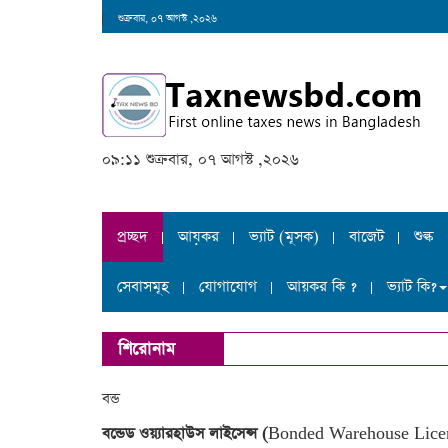
শুক্রবার, ০৭ আগস্ট ,২০২৬
০৯:১১ শুক্রবার, ০৭ আগস্ট ,২০২৬
প্রচ্ছদ
আয়কর
ভ্যাট (মূসক)
বাজেট
শুল্ক
সেবাসমূহ
যোগাযোগ
আয়কর কি ?
ভ্যাট কি?
শিরোনাম
বন্ড
বন্ডেড ওয়্যারহাউস লাইসেন্স (
Bonded Warehouse Lice