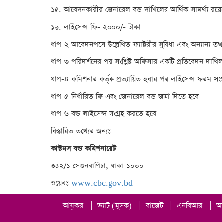
১৫. আবেদনকারীর জেনারেল বন্ড দাখিলের আর্থিক সামর্থ্য রয়েছে 
১৬. লাইসেন্স ফি- ২০০০/- টাকা
ধাপ-২ আবেদনপত্রে উল্লেখিত ফ্যাক্টরীর সুবিধা এবং অন্যান্য ত
ধাপ-৩ পরিদর্শনের পর সংশ্লিষ্ট অফিসার একটি প্রতিবেদন দাখি
ধাপ-৪ কমিশনার কর্তৃক প্রত্যায়িত হবার পর লাইসেন্স ফরম 
ধাপ-৫ নির্ধারিত ফি এবং জেনারেল বন্ড জমা দিতে হবে
ধাপ-৬ বন্ড লাইসেন্স সংগ্রহ করতে হবে
বিস্তারিত তথ্যের জন্যঃ
কাস্টমস বন্ড কমিশনারেট
৩৪২/১ সেগুনবাগিচা, ধাকা-১০০০
ওয়েবঃ
www.cbc.gov.bd
আয়কর
|
ভ্যাট (মূসক)
|
বাজেট
|
এনবিআর
|
অ