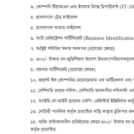
৩. কোম্পানি টিয়াআএন এবং ইনকাম ট্যাক্স ডিপার্টমেন্ট (IT-
৪. হালনাগাদ ট্রেড লাইসেন্স
৫. হালনাগাদ ফায়ার লাইসেন্স
৬. ভ্যাট রেজিস্ট্রেশন সার্টিফিকেট (Business Identific
৭. সংশ্লিষ্ট সমিতির সদস্য সনদপত্র (প্রযোজ্য ক্ষেত্রে)
৮. ৩০০/- টাকার নন-জুডিশিয়াল ষ্ট্যাম্পে উদ্দক্তা/পরিচালকবৃন্
৯. বয়লার সার্টিফিকেট (প্রযোজ্য ক্ষেত্রে)
১০. জয়েন্ট স্টক কোম্পানির মেমোরেন্ডাম এন্ড আর্টিকেলস এব
১১. মেশিনারি ক্রয়ের দলিল। মেশিনারি আমদানির দলিলাদি এবং 
১২. ফ্যাক্টরি লে-আউট প্ল্যানের ২কপি। রেজিস্টার্ড ইঞ্জিনিয়ার কর্তৃ
১৩. নোটারী পাবলিক কর্তৃক প্রত্যায়িত বাড়ি ভাড়ার চুক্তিপত্র
১৪. ব্যক্তি মালিকানাধীন প্রতিষ্ঠানের ক্ষেত্রে ৩০০/- টাকার নন
কর্তৃক প্রত্যায়িত