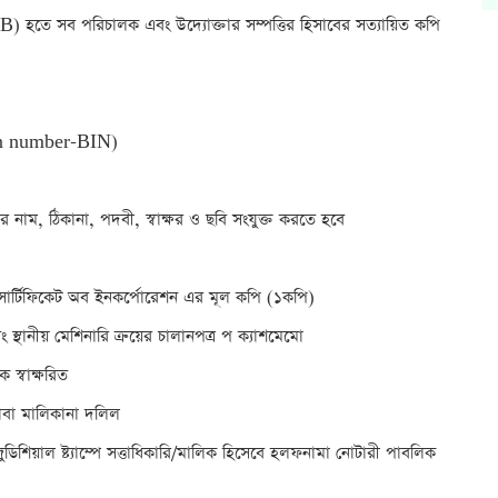
10B) হতে সব পরিচালক এবং উদ্যোক্তার সম্পত্তির হিসাবের সত্যায়িত কপি
ation number-BIN)
দের নাম, ঠিকানা, পদবী, স্বাক্ষর ও ছবি সংযুক্ত করতে হবে
ং সার্টিফিকেট অব ইনকর্পোরেশন এর মূল কপি (১কপি)
স্থানীয় মেশিনারি ক্রয়ের চালানপত্র প ক্যাশমেমো
ক স্বাক্ষরিত
 অথবা মালিকানা দলিল
-জুডিশিয়াল ষ্ট্যাম্পে সত্তাধিকারি/মালিক হিসেবে হলফনামা নোটারী পাবলিক