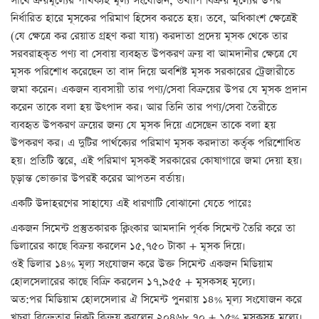
সাথে ক্রয়মূল্যের পার্থক্যই মূল্য সংযোজন, তথাপি বিক্রয় মূল্যের উপর
নির্ধারিত হারে মূসকের পরিমাণ হিসেব করতে হয়। তবে, অধিকাংশ ক্ষেত্রেই
(যে ক্ষেত্রে কর রেয়াত গ্রহণ করা যায়) করদাতা প্রদেয় মূসক থেকে তার
সরবরাহকৃত পণ্য বা সেবায় ব্যবহৃত উপকরণ ক্রয় বা আমদানীর ক্ষেত্রে যে
মূসক পরিশোধ করেছেন তা বাদ দিয়ে অবশিষ্ট মূসক সরকারের ট্রেজারীতে
জমা করেন। একজন ব্যবসায়ী তার পণ্য/সেবা বিক্রয়ের উপর যে মূসক প্রদান
করেন তাকে বলা হয় উৎপাদ কর। আর তিনি তার পণ্য/সেবা তৈরীতে
ব্যবহৃত উপকরণ ক্রয়ের জন্য যে মূসক দিয়ে এসেছেন তাকে বলা হয়
উপকরণ কর। এ দুটির পার্থক্যের পরিমাণ মূসক করদাতা কর্তৃক পরিশোধিত
হয়। প্রতিটি স্তরে, এই পরিমাণ মূসকই সরকারের কোষাগারে জমা দেয়া হয়।
চূড়ান্ত ভোক্তার উপরই করের আপতন বর্তায়।
একটি উদাহরণের সাহায্যে এই ধারণাটি বোঝানো যেতে পারেঃ
একজন সিমেন্ট প্রস্তুতকারক ক্লিংকার আমদানি পূর্বক সিমেন্ট তৈরি করে তা
ডিলারের কাছে বিক্রয় করলেন ১৫,৭৫০ টাকা + মূসক দিয়ে।
ওই ডিলার ১৪% মূল্য সংযোজন করে উক্ত সিমেন্ট একজন মিডিয়াম
হোলসেলারের কাছে বিক্রি করলেন ১৭,৯৫৫ + মূসকসহ মূল্যে।
অত:পর মিডিয়াম হোলসেলার ঐ সিমেন্ট পুনরায় ১৪% মূল্য সংযোজন করে
খুচরা বিক্রেতার নিকট বিক্রয় করলেন ২০৪৬৮.৭০ + ১৫% মূসকসহ মূল্যে।