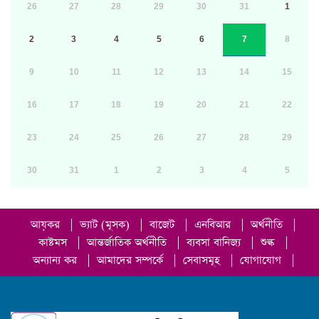
26
27
28
29
30
31
1
2
3
4
5
6
7
8
9
10
11
12
13
14
15
16
17
18
19
20
21
22
23
24
25
26
27
28
29
30
31
1
2
3
4
5
আয়কর
|
ভ্যাট (মূসক)
|
বাজেট
|
এনবিআর
|
অর্থনীতি
|
কাষ্টমস
|
আন্তর্জাতিক অর্থনীতি
|
ব্যবসা বানিজ্য
|
শুল্ক
|
অন্যান্য কর
|
আমাদের সম্পর্কে
|
সেবাসমূহ
|
যোগাযোগ
|