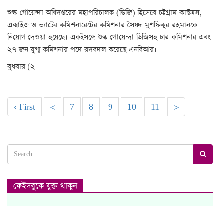
শুল্ক গোয়েন্দা অধিদপ্তরের মহাপরিচালক (ডিজি) হিসেবে চট্টগ্রাম কাস্টমস,
এক্সাইজ ও ভ্যাটের কমিশনারেটের কমিশনার সৈয়দ মুশফিকুর রহমানকে
নিয়োগ দেওয়া হয়েছে। একইসঙ্গে শুল্ক গোয়েন্দা ডিজিসহ চার কমিশনার এবং
২৭ জন যুগ্ম কমিশনার পদে রদবদল করেছে এনবিআর।
বুধবার (২
‹ First
<
7
8
9
10
11
>
ফেইসবুকে যুক্ত থাকুন