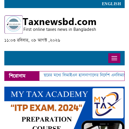
ENGLISH
১১:০৩ রবিবার, ০৯ আগস্ট ,২০২৬
Toggle
naviga
→
আগামী ৩০ নভেম্বরের মধ্যে বিআইএন হালনাগাদের নির্দেশ এনবিআরের
শিরোনাম