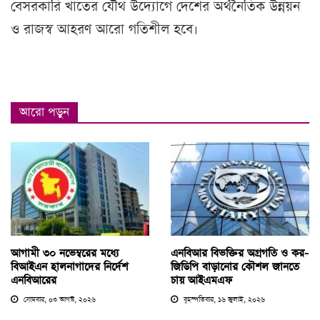
বেসরকারি খাতের যৌথ উদ্যোগে দেশের অর্থনৈতিক উন্নয়ন
ও রাজস্ব আহরণ আরো গতিশীল হবে।
আরো পড়ুন
আগামী ৩০ নভেম্বরের মধ্যে
এনবিআর বিভক্তির অগ্রগতি ও কর-
বিআইএন হালনাগাদের নির্দেশ
জিডিপি বাড়ানোর কৌশল জানতে
এনবিআরের
চায় আইএমএফ
সোমবার, ০৩ আগস্ট, ২০২৬
বৃহস্পতিবার, ১৬ জুলাই, ২০২৬