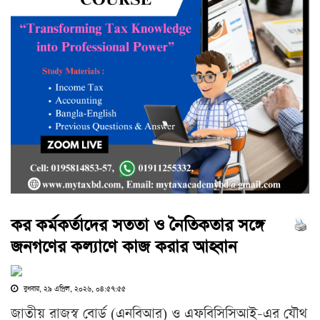
কর কর্মকর্তাদের সততা ও নৈতিকতার সঙ্গে
জনগণের কল্যাণে কাজ করার আহ্বান
বুধবার, ২৯ এপ্রিল, ২০২৬, ০৪:৫৭:৫৫
জাতীয় রাজস্ব বোর্ড (এনবিআর) ও এফবিসিসিআই-এর যৌথ