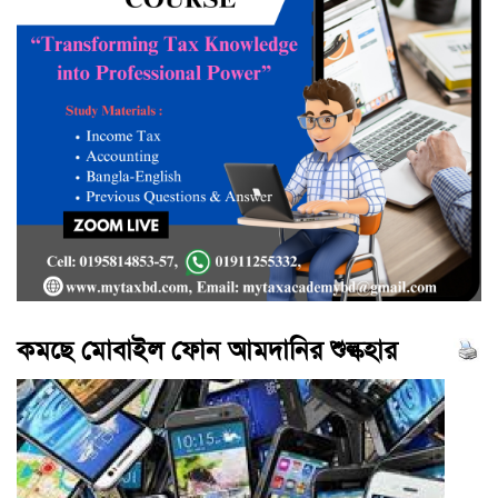
কমছে মোবাইল ফোন আমদানির শুল্কহার