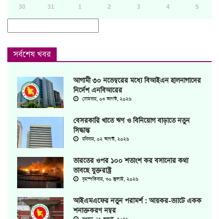
30
31
1
2
3
4
5
সর্বশেষ খবর
আগামী ৩০ নভেম্বরের মধ্যে বিআইএন হালনাগাদের
নির্দেশ এনবিআরের
সোমবার, ০৩ আগস্ট, ২০২৬
বেসরকারি খাতে ঋণ ও বিনিয়োগ বাড়াতে নতুন
সিদ্ধান্ত
রবিবার, ০২ আগস্ট, ২০২৬
ভারতের ওপর ১০০ শতাংশ কর বসানোর কথা
ভাবছে যুক্তরাষ্ট্র
বৃহস্পতিবার, ৩০ জুলাই, ২০২৬
আইএমএফের নতুন পরামর্শ : আয়কর-ভ্যাটে একক
শনাক্তকরণ নম্বর