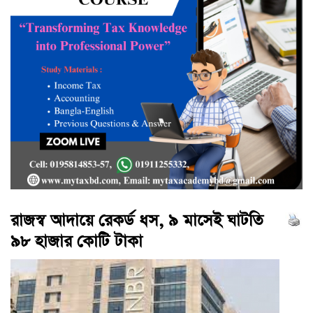
রাজস্ব আদায়ে রেকর্ড ধস, ৯ মাসেই ঘাটতি
৯৮ হাজার কোটি টাকা