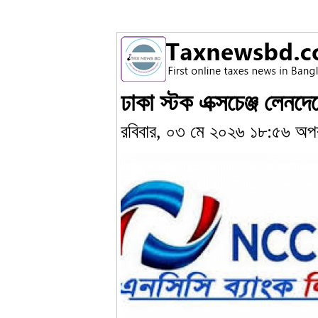
ঢাকা স্টক এক্সচেঞ্জ লেনদে
রবিবার, ০৩ মে ২০২৬ ১৮:৫৬ অপর