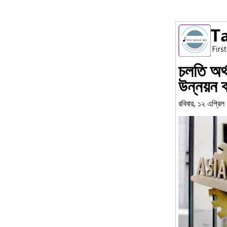
চলতি অর্
উন্নয়ন ব
রবিবার, ১২ এপ্রিল 