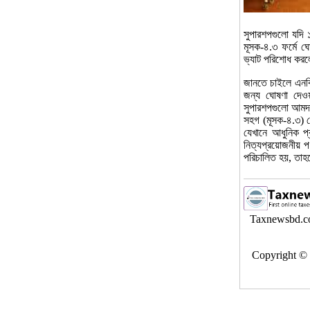
সুপারশপগুলো যদি 
মূসক-৪.৩ ফর্মে ঘ
ভ্যাট পরিশোধ করলে
জানতে চাইলে এনবি
জন্য ঘোষণা দেও
সুপারশপগুলো আমদা
সহগ (মূসক-৪.৩) ঘ
যেখানে আধুনিক প্র
নিত্যপ্রয়োজনীয় পণ
পরিচালিত হয়, তাহ
Taxnewsbd.com
Copyright © এই