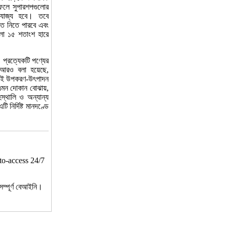
লে সুপারশপগুলোর
রযোজ্য হবে। তবে
াত নিতে পারবে এবং
ুলো ১৫ শতাংশ হারে
প্রত্যেকটি পণ্যের
 আরও বলা হয়েছে,
 তাই উপকরণ-উৎপাদন
 এমন দোকান বোঝায়,
হস্থালি ও অন্যান্য
নির্দিষ্ট মানদণ্ডে
to-access 24/7
ম্পূর্ণ বেআইনি।