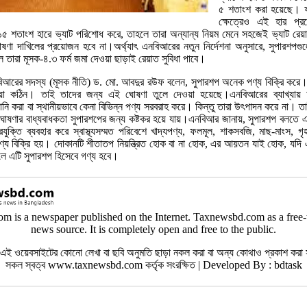
৫ শতাংশ করা হয়েছে। ফ
ক্ষেত্রেও এই হার প্
১৫ শতাংশ হারে ভ্যাট পরিশোধ করে, তাহলে তারা অন্যান্য নিয়ম মেনে সহজেই ভ্যাট রেয়
োষণা দাখিলের প্রয়োজন হবে না।অর্থ্যাৎ এনবিআরের নতুন নির্দেশনা অনুসারে, সুপারশপগ
 তারা মূসক-৪.৩ ফর্ম জমা দেওয়া ছাড়াই রেয়াত সুবিধা পাবে।
আরের সদস্য (মূসক নীতি) ড. মো. আবদুর রউফ বলেন, সুপারশপ অনেক পণ্য বিক্রি করে। 
য়া কঠিন। তাই তাদের জন্য এই ঘোষণা তুলে দেওয়া হয়েছে।এনবিআরের ব্যাখ্যায়
নি করা বা স্থানীয়ভাবে কেনা বিভিন্ন পণ্য সরবরাহ করে। কিন্তু তারা উৎপাদন করে না।
োষণার বাধ্যবাধকতা সুপারশপের জন্য কষ্টকর হয়ে যায়।এনবিআর জানায়, সুপারশপ বলতে
যুক্তি ব্যবহার করে স্বাস্থ্যসম্মত পরিবেশে খাদ্যপণ্য, ফলমূল, শাকসবজি, মাছ-মাংস, গৃ
্য বিক্রি হয়। দোকানটি শীতাতপ নিয়ন্ত্রিত হোক বা না হোক, এর আয়তন যাই হোক, যদি এটি 
লে এটি সুপারশপ হিসেবে গণ্য হবে।
 is a newspaper published on the Internet. Taxnewsbd.com as a free-
news source. It is completely open and free to the public.
 ওয়েবসাইটের কোনো লেখা বা ছবি অনুমতি ছাড়া নকল করা বা অন্য কোথাও প্রকাশ করা স
সকল স্বত্ব www.taxnewsbd.com কর্তৃক সংরক্ষিত | Developed By : bdtask