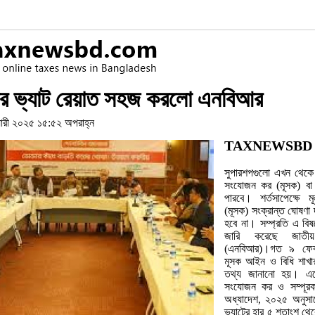
ের ভ্যাট রেয়াত সহজ করলো এনবিআর
য়ারী ২০২৫ ১৫:৫২ অপরাহ্ন
TAXNEWSBD
সুপারশপগুলো এখন থেকে
সংযোজন কর (মূসক) বা 
পারবে। শর্তসাপেক্ষে 
(মূসক) সংক্রান্ত ঘোষণা
হবে না। সম্প্রতি এ বিষ
জারি করেছে জাতীয়
(এনবিআর)।গত ৯ ফেব্
মূসক আইন ও বিধি শাখার
তথ্য জানানো হয়। এত
সংযোজন কর ও সম্পূরক
অধ্যাদেশ, ২০২৫ অনুসারে
ভ্যাটের হার ৫ শতাংশ থে