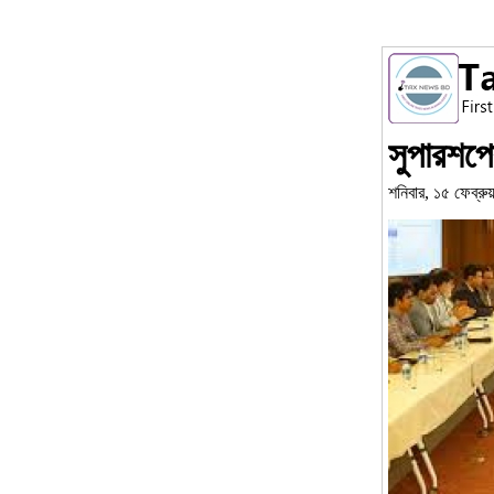
সুপারশপ
শনিবার, ১৫ ফেব্রু